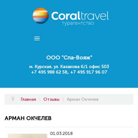
ПОДБОР ТУРА
ООО "Спа-Вояж"
ГОРЯЩИЕ ТУРЫ
м. Курская, ул. Казакова 6/1 офис 503
,
+7 495 988 62 58
+7 495 917 96 07
О КОМПАНИИ
КОНТАКТЫ
Главная
\
Отзывы
\
Арман Окчелев
ОТЗЫВЫ
АРМАН ОКЧЕЛЕВ
СТРАНЫ И ОТЕЛИ
01.03.2018
НАШИ УСЛУГИ